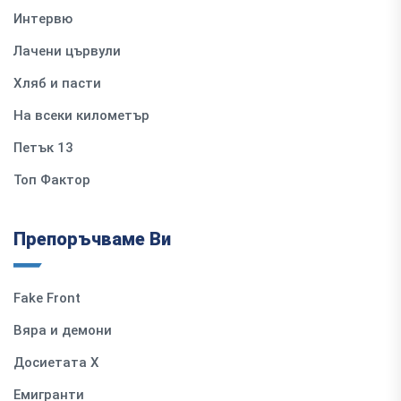
Интервю
Лачени цървули
Хляб и пасти
На всеки километър
Петък 13
Топ Фактор
Препоръчваме Ви
Fake Front
Вяра и демони
Досиетата Х
Емигранти