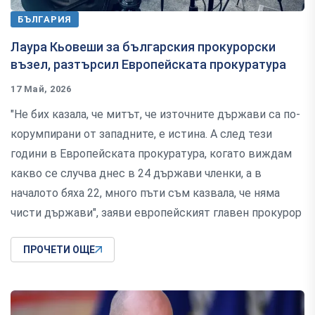
БЪЛГАРИЯ
Лаура Кьовеши за българския прокурорски
възел, разтърсил Европейската прокуратура
17 Май, 2026
"Не бих казала, че митът, че източните държави са по-
корумпирани от западните, е истина. А след тези
години в Европейската прокуратура, когато виждам
какво се случва днес в 24 държави членки, а в
началото бяха 22, много пъти съм казвала, че няма
чисти държави", заяви европейският главен прокурор
ПРОЧЕТИ ОЩЕ