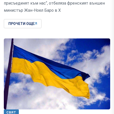
присъединят към нас“, отбеляза френският външен
министър Жан-Ноел Баро в Х
ПРОЧЕТИ ОЩЕ
СВЯТ