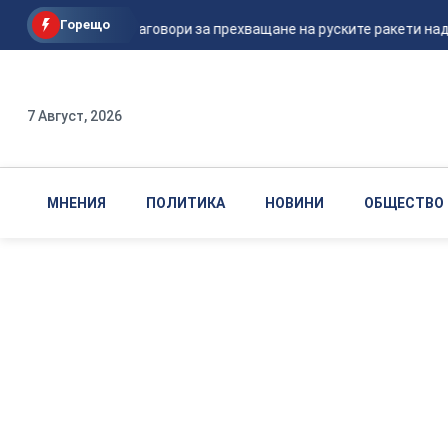
Горещо
Шикорски заговори за прехващане на руските ракети над У
7 Август, 2026
МНЕНИЯ
ПОЛИТИКА
НОВИНИ
ОБЩЕСТВО