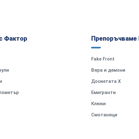
с Фактор
Препоръчваме 
Fake Front
вули
Вяра и демони
и
Досиетата Х
илометър
Емигранти
Клюки
Смотаняци