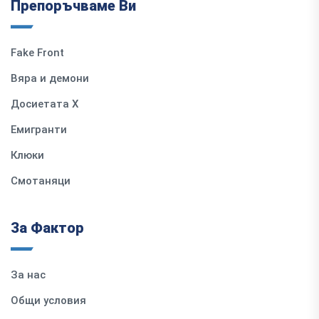
Препоръчваме Ви
Fake Front
Вяра и демони
Досиетата Х
Емигранти
Клюки
Смотаняци
За Фактор
За нас
Общи условия