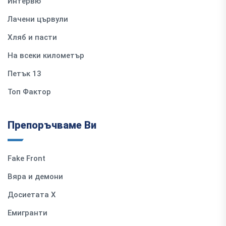
Интервю
Лачени цървули
Хляб и пасти
На всеки километър
Петък 13
Топ Фактор
Препоръчваме Ви
Fake Front
Вяра и демони
Досиетата Х
Емигранти