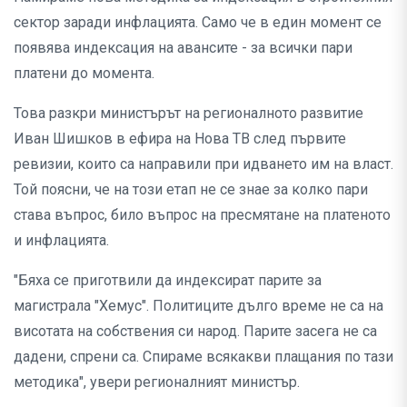
сектор заради инфлацията. Само че в един момент се
появява индексация на авансите - за всички пари
платени до момента.
Това разкри министърът на регионалното развитие
Иван Шишков в ефира на Нова ТВ след първите
ревизии, които са направили при идването им на власт.
Той поясни, че на този етап не се знае за колко пари
става въпрос, било въпрос на пресмятане на платеното
и инфлацията.
"Бяха се приготвили да индексират парите за
магистрала "Хемус". Политиците дълго време не са на
висотата на собствения си народ. Парите засега не са
дадени, спрени са. Спираме всякакви плащания по тази
методика", увери регионалният министър.