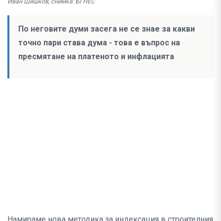
Иван Шишков, снимка: БГНЕС
По неговите думи засега не се знае за какви
точно пари става дума - това е въпрос на
пресмятане на платеното и инфлацията
Намираме нова методика за индексация в строителния