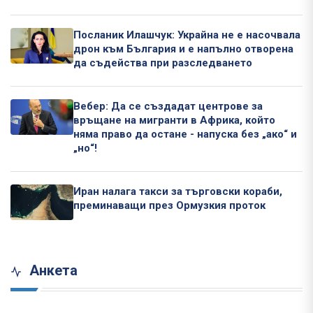
Посланик Илашчук: Украйна не е насочвала
дрон към България и е напълно отворена
да съдейства при разследването
Вебер: Да се създадат центрове за
връщане на мигранти в Африка, който
няма право да остане - напуска без „ако“ и
„но“!
Иран налага такси за търговски кораби,
преминаващи през Ормузкия проток
Анкета