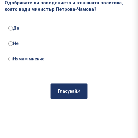
Одобрявате ли поведението и външната политика,
която води министър Петрова-Чамова?
Да
Не
Нямам мнение
Гласувай