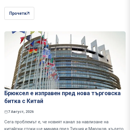
Прочети
Брюксел е изправен пред нова търговска
битка с Китай
7 Август, 2026
Сега проблемът е, че новият канал за навлизане на
китайски стоки ще минава през Турция и Мароков, където