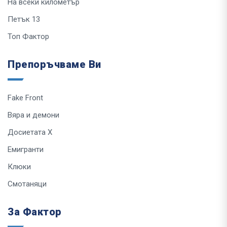
На всеки километър
Петък 13
Топ Фактор
Препоръчваме Ви
Fake Front
Вяра и демони
Досиетата Х
Емигранти
Клюки
Смотаняци
За Фактор