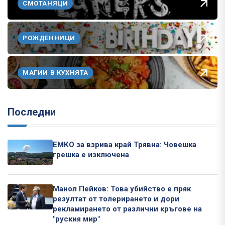
СМОТАНЯЦИ
РОЖДЕННИЦИ
МАГИИ В КУХНЯТА
Последни
ЕМКО за взрива край Трявна: Човешка
грешка е изключена
Манол Пейков: Това убийство е пряк
резултат от толерирането и дори
рекламирането от различни кръгове на
"руския мир"