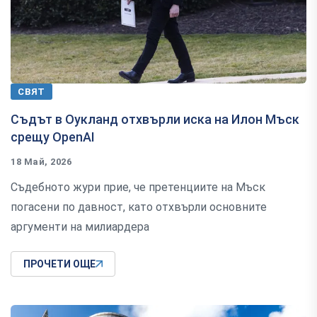
СВЯТ
Съдът в Оукланд отхвърли иска на Илон Мъск
срещу OpenAI
18 Май, 2026
Съдебното жури прие, че претенциите на Мъск
погасени по давност, като отхвърли основните
аргументи на милиардера
ПРОЧЕТИ ОЩЕ