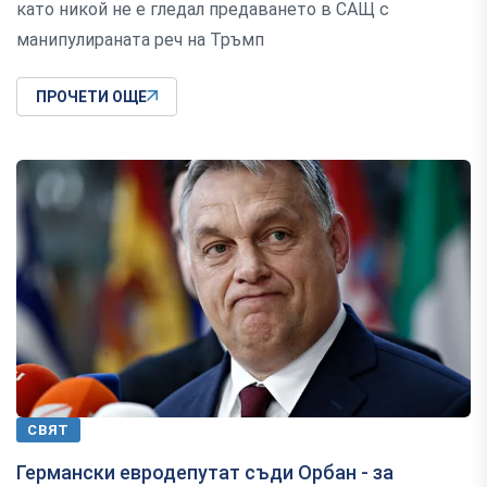
като никой не е гледал предаването в САЩ с
манипулираната реч на Тръмп
ПРОЧЕТИ ОЩЕ
СВЯТ
Германски евродепутат съди Орбан - за