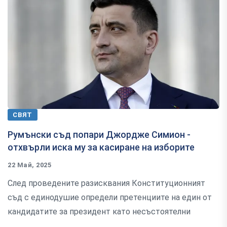
СВЯТ
Румънски съд попари Джордже Симион -
отхвърли иска му за касиране на изборите
22 Май, 2025
След проведените разисквания Конституционният
съд с единодушие определи претенциите на един от
кандидатите за президент като несъстоятелни