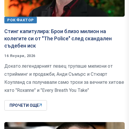
РОК ФАКТОР
Стинг капитулира: Брои близо милион на
колегите си от "The Police" след скандален
съдебен иск
16 Януари, 2026
Докато легендарният певец трупаше милиони от
стрийминг и продажби, Анди Съмърс и Стюарт
Коупланд са получавали само трохи за вечните хитове
като "Roxanne" и "Every Breath You Take"
ПРОЧЕТИ ОЩЕ