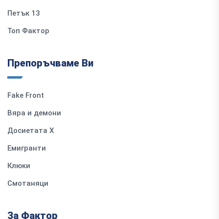
Петък 13
Топ Фактор
Препоръчваме Ви
Fake Front
Вяра и демони
Досиетата Х
Емигранти
Клюки
Смотаняци
За Фактор