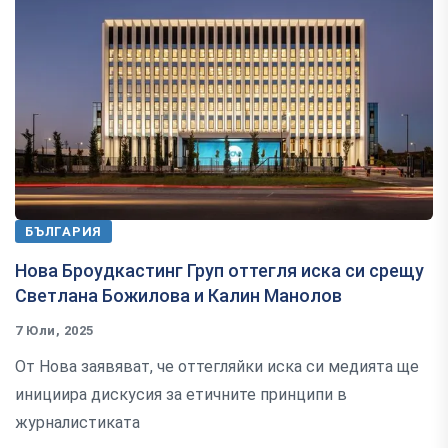
БЪЛГАРИЯ
Нова Броудкастинг Груп оттегля иска си срещу
Светлана Божилова и Калин Манолов
7 Юли, 2025
От Нова заявяват, че оттегляйки иска си медията ще
инициира дискусия за етичните принципи в
журналистиката