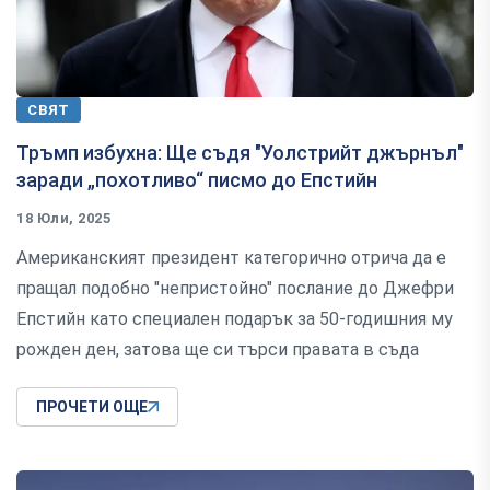
СВЯТ
Тръмп избухна: Ще съдя "Уолстрийт джърнъл"
заради „похотливо“ писмо до Епстийн
18 Юли, 2025
Американският президент категорично отрича да е
пращал подобно "непристойно" послание до Джефри
Епстийн като специален подарък за 50-годишния му
рожден ден, затова ще си търси правата в съда
ПРОЧЕТИ ОЩЕ