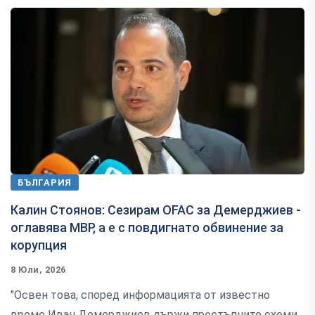
БЪЛГАРИЯ
Калин Стоянов: Сезирам OFAC за Демерджиев -
оглавява МВР, а е с повдигнато обвинение за
корупция
8 Юли, 2026
"Освен това, според информацията от известно
време Иван Демерджиев държи престъпните схеми