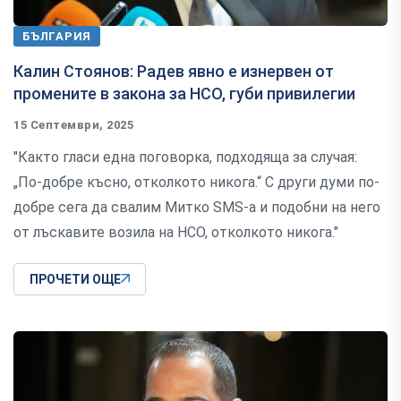
БЪЛГАРИЯ
Калин Стоянов: Радев явно е изнервен от
промените в закона за НСО, губи привилегии
15 Септември, 2025
"Както гласи една поговорка, подходяща за случая:
„По-добре късно, отколкото никога.“ С други думи по-
добре сега да свалим Митко SMS-а и подобни на него
от лъскавите возила на НСО, отколкото никога."
ПРОЧЕТИ ОЩЕ