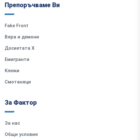
Препоръчваме Ви
Fake Front
Вяра и демони
Досиетата Х
Емигранти
Клюки
Смотаняци
За Фактор
За нас
Общи условия