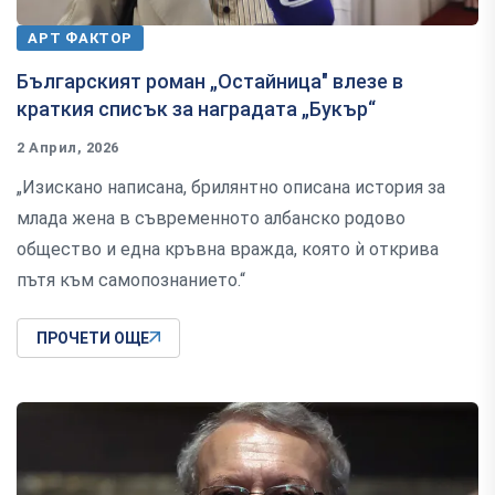
АРТ ФАКТОР
Българският роман „Остайница" влезе в
краткия списък за наградата „Букър“
2 Април, 2026
„Изискано написана, брилянтно описана история за
млада жена в съвременното албанско родово
общество и една кръвна вражда, която ѝ открива
пътя към самопознанието.“
ПРОЧЕТИ ОЩЕ