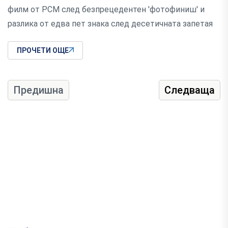
филм от РСМ след безпрецедентен 'фотофиниш' и
разлика от едва пет знака след десетичната запетая
ПРОЧЕТИ ОЩЕ
Предишна
Следваща