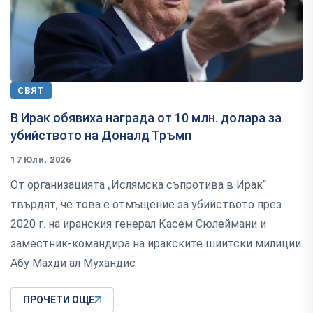
СВЯТ
В Ирак обявиха награда от 10 млн. долара за
убийството на Доналд Тръмп
17 Юли, 2026
От организацията „Ислямска съпротива в Ирак“
твърдят, че това е отмъщение за убийството през
2020 г. на иранския генерал Касем Сюлеймани и
заместник-командира на иракските шиитски милиции
Абу Махди ал Мухандис
ПРОЧЕТИ ОЩЕ