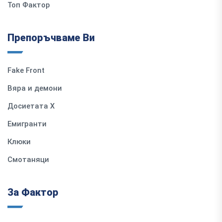
Топ Фактор
Препоръчваме Ви
Fake Front
Вяра и демони
Досиетата Х
Емигранти
Клюки
Смотаняци
За Фактор