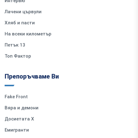
Интервю
Лачени цървули
Хляб и пасти
На всеки километър
Петък 13
Топ Фактор
Препоръчваме Ви
Fake Front
Вяра и демони
Досиетата Х
Емигранти