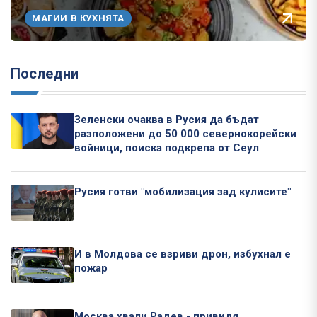
МАГИИ В КУХНЯТА
Последни
Зеленски очаква в Русия да бъдат
разположени до 50 000 севернокорейски
войници, поиска подкрепа от Сеул
Русия готви "мобилизация зад кулисите"
И в Молдова се взриви дрон, избухнал е
пожар
Москва хвали Радев - привидя