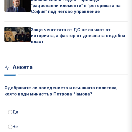
"рационални илементи" в "реториката на
София" под негово управление
Защо ченгетата от ДС не са част от
историята, а фактор от днешната съдебна
власт
Анкета
Одобрявате ли поведението и външната политика,
която води министър Петрова-Чамова?
Да
Не