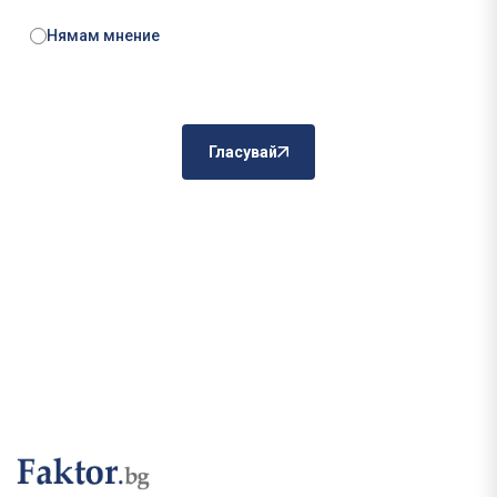
Нямам мнение
Гласувай