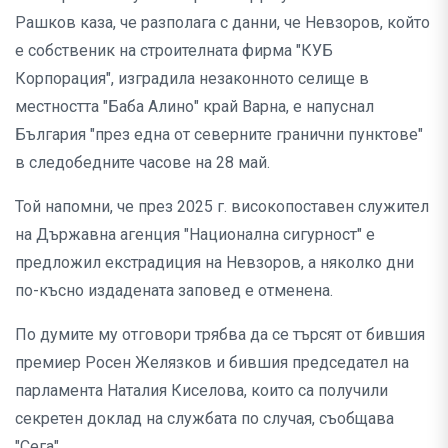
Рашков каза, че разполага с данни, че Невзоров, който
е собственик на строителната фирма "КУБ
Корпорация", изградила незаконното селище в
местността "Баба Алино" край Варна, е напуснал
България "през една от северните гранични пунктове"
в следобедните часове на 28 май.
Той напомни, че през 2025 г. високопоставен служител
на Държавна агенция "Национална сигурност" е
предложил екстрадиция на Невзоров, а няколко дни
по-късно издадената заповед е отменена.
По думите му отговори трябва да се търсят от бившия
премиер Росен Желязков и бившия председател на
парламента Наталия Киселова, които са получили
секретен доклад на службата по случая, съобщава
"Сега".