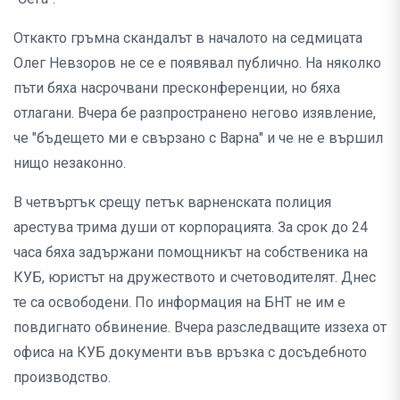
Откакто гръмна скандалът в началото на седмицата
Олег Невзоров не се е появявал публично. На няколко
пъти бяха насрочвани пресконференции, но бяха
отлагани. Вчера бе разпространено негово изявление,
че "бъдещето ми е свързано с Варна" и че не е вършил
нищо незаконно.
В четвъртък срещу петък варненската полиция
арестува трима души от корпорацията. За срок до 24
часа бяха задържани помощникът на собственика на
КУБ, юристът на дружеството и счетоводителят. Днес
те са освободени. По информация на БНТ не им е
повдигнато обвинение. Вчера разследващите иззеха от
офиса на КУБ документи във връзка с досъдебното
производство.