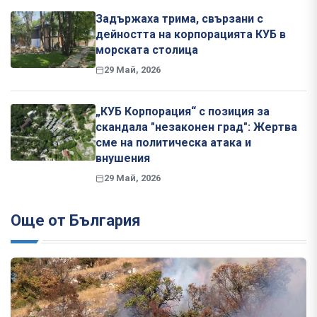
Задържаха трима, свързани с
дейността на корпорацията КУБ в
морската столица
29 Май, 2026
„КУБ Корпорация“ с позиция за
скандала "незаконен град": Жертва
сме на политическа атака и
внушения
29 Май, 2026
Още от България