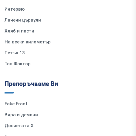
Интервю
Лачени цървули
Хляб и пасти
На всеки километър
Петък 13
Топ Фактор
Препоръчваме Ви
Fake Front
Вяра и демони
Досиетата Х