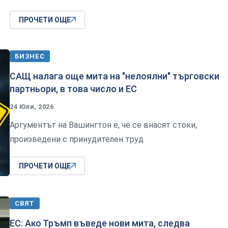
ПРОЧЕТИ ОЩЕ
БИЗНЕС
САЩ налага още мита на "нелоялни" търговски
партньори, в това число и ЕС
24 Юли, 2026
Аргументът на Вашингтон е, че се внасят стоки,
произведени с принудителен труд
ПРОЧЕТИ ОЩЕ
СВЯТ
ЕС: Ако Тръмп въведе нови мита, следва