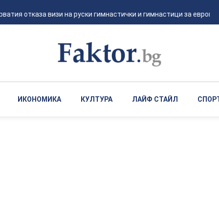
тия отказа визи на руски гимнастички и гимнастици за европейск
ИКОНОМИКА
КУЛТУРА
ЛАЙФ СТАЙЛ
СПОР