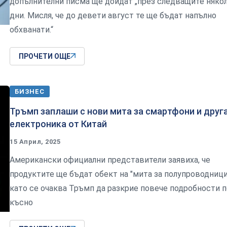
допълнителни писма ще дойдат „през следващите няко
дни. Мисля, че до девети август те ще бъдат напълно
обхванати.“
ПРОЧЕТИ ОЩЕ
БИЗНЕС
Тръмп заплаши с нови мита за смартфони и друг
електроника от Китай
15 Април, 2025
Американски официални представители заявиха, че
продуктите ще бъдат обект на "мита за полупроводници
като се очаква Тръмп да разкрие повече подробности п
късно