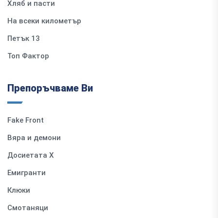
Хляб и пасти
На всеки километър
Петък 13
Топ Фактор
Препоръчваме Ви
Fake Front
Вяра и демони
Досиетата Х
Емигранти
Клюки
Смотаняци