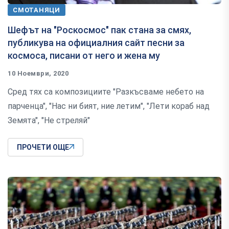
СМОТАНЯЦИ
Шефът на "Роскосмос" пак стана за смях,
публикува на официалния сайт песни за
космоса, писани от него и жена му
10 Ноември, 2020
Сред тях са композициите "Разкъсваме небето на
парченца", "Нас ни бият, ние летим", "Лети кораб над
Земята", "Не стреляй"
ПРОЧЕТИ ОЩЕ