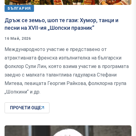
БЪЛГАРИЯ
Дръж се земьо, шоп те гази: Хумор, танци и
песни на XVII-ия „Шопски празник”
16 Май, 2026
Международното участие е представено от
атрактивната френска изпълнителка на български
фолклор Сули Лин, която взима участие в програмата
заедно с малката талантлива гадуларка Стефани
Митева, певицата Георгия Райкова, фолклорна група
„Шопкини“ и др.
ПРОЧЕТИ ОЩЕ