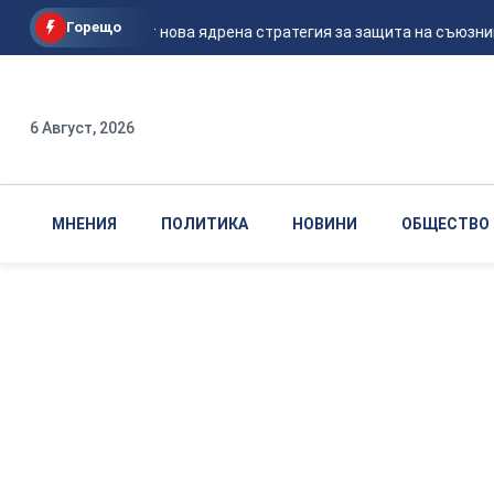
Горещо
САЩ готвят нова ядрена стратегия за защита на съюзниците
6 Август, 2026
МНЕНИЯ
ПОЛИТИКА
НОВИНИ
ОБЩЕСТВО