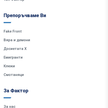
Препоръчваме Ви
Fake Front
Вяра и демони
Досиетата Х
Емигранти
Клюки
Смотаняци
За Фактор
За нас