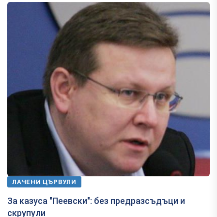
ЛАЧЕНИ ЦЪРВУЛИ
За казуса "Пеевски": без предразсъдъци и
скрупули