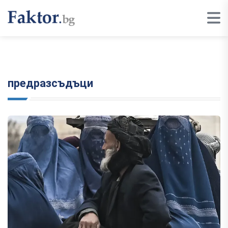
предразсъдъци