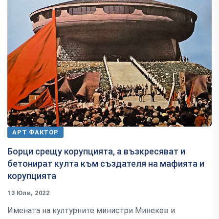
АРТ ФАКТОР
Борци срещу корупцията, а възкресяват и
бетонират култа към създателя на мафията и
корупцията
13 Юли, 2022
Имената на културните министри Минеков и