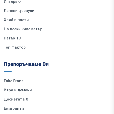
Интервю
Лачени цървули
Хляб и пасти
На всеки километър
Петък 13
Топ Фактор
Препоръчваме Ви
Fake Front
Вяра и демони
Досиетата Х
Емигранти