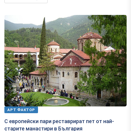
АРТ ФАКТОР
С европейски пари реставрират пет от най-
старите манастири в България