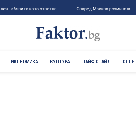
 обяви го като ответна ...
Според Москва разминалата се 
ИКОНОМИКА
КУЛТУРА
ЛАЙФ СТАЙЛ
СПОР