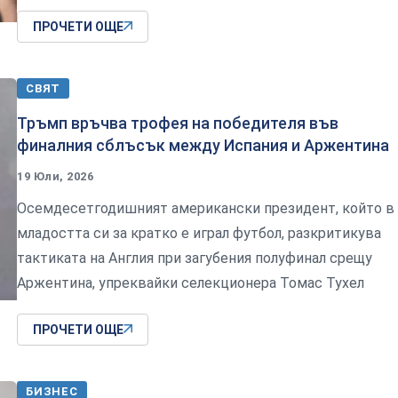
ПРОЧЕТИ ОЩЕ
СВЯТ
Тръмп връчва трофея на победителя във
финалния сблъсък между Испания и Аржентина
19 Юли, 2026
Осемдесетгодишният американски президент, който в
младостта си за кратко е играл футбол, разкритикува
тактиката на Англия при загубения полуфинал срещу
Аржентина, упреквайки селекционера Томас Тухел
ПРОЧЕТИ ОЩЕ
БИЗНЕС