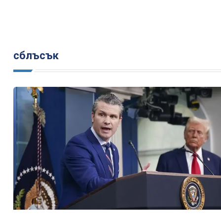
сблъсък