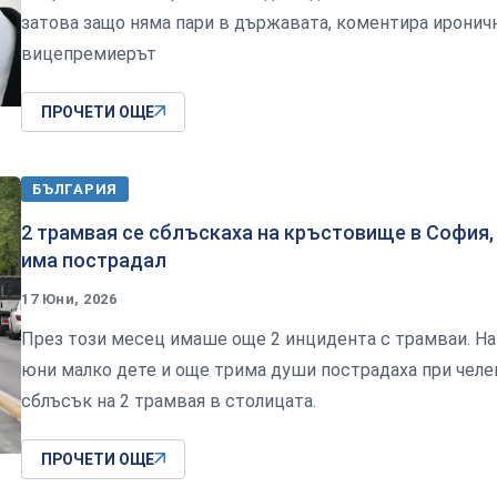
затова защо няма пари в държавата, коментира иронич
вицепремиерът
ПРОЧЕТИ ОЩЕ
БЪЛГАРИЯ
2 трамвая се сблъскаха на кръстовище в София,
има пострадал
17 Юни, 2026
През този месец имаше още 2 инцидента с трамваи. На
юни малко дете и още трима души пострадаха при челе
сблъсък на 2 трамвая в столицата.
ПРОЧЕТИ ОЩЕ