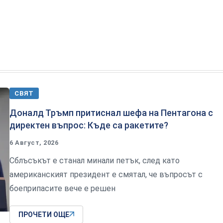
СВЯТ
Доналд Тръмп притиснал шефа на Пентагона с
директен въпрос: Къде са ракетите?
6 Август, 2026
Сблъсъкът е станал минали петък, след като
американският президент е смятал, че въпросът с
боеприпасите вече е решен
ПРОЧЕТИ ОЩЕ