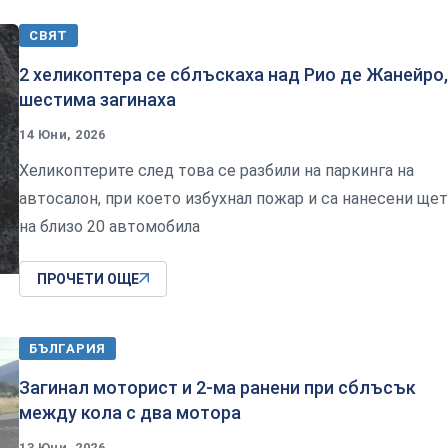
СВЯТ
2 хеликоптера се сблъскаха над Рио де Жанейро,
шестима загинаха
14 Юни, 2026
Хеликоптерите след това се разбили на паркинга на
автосалон, при което избухнал пожар и са нанесени ще
на близо 20 автомобила
ПРОЧЕТИ ОЩЕ
БЪЛГАРИЯ
Загинал моторист и 2-ма ранени при сблъсък
между кола с два мотора
13 Юни, 2026