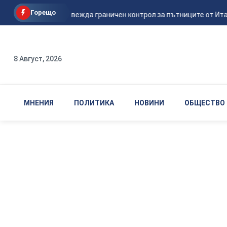
Горещо
Испания въвежда граничен контрол за пътниците от Италия -
8 Август, 2026
МНЕНИЯ
ПОЛИТИКА
НОВИНИ
ОБЩЕСТВО