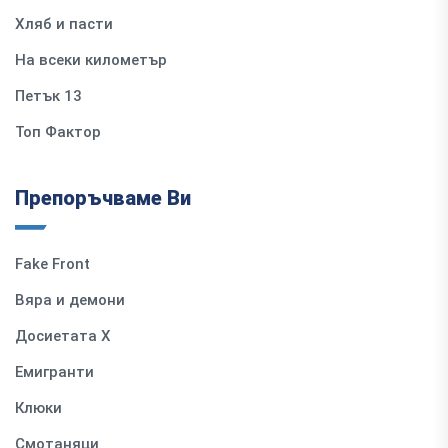
Хляб и пасти
На всеки километър
Петък 13
Топ Фактор
Препоръчваме Ви
Fake Front
Вяра и демони
Досиетата Х
Емигранти
Клюки
Смотаняци