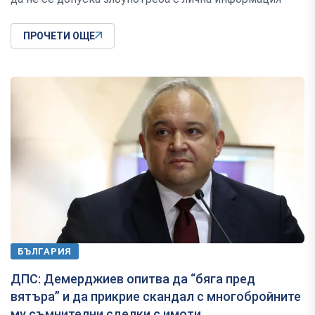
ПРОЧЕТИ ОЩЕ
БЪЛГАРИЯ
ДПС: Демерджиев опитва да “бяга пред
вятъра” и да прикрие скандал с многобройните
му съмнителни сделки с имоти