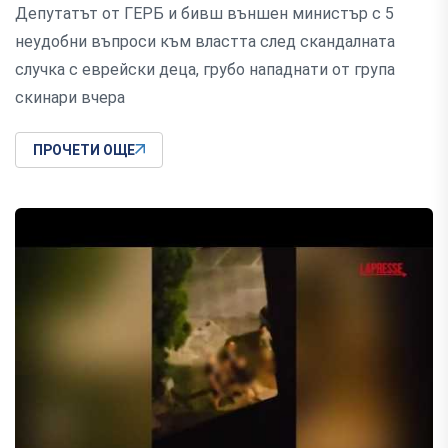
Депутатът от ГЕРБ и бивш външен министър с 5
неудобни въпроси към властта след скандалната
случка с еврейски деца, грубо нападнати от група
скинари вчера
ПРОЧЕТИ ОЩЕ