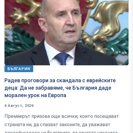
БЪЛГАРИЯ
Радев проговори за скандала с еврейските
деца: Да не забравяме, че България даде
морален урок на Европа
6 Август, 2026
Премиерът призова още всички, които посещават
страната ни, да спазват законите, да уважават
достойнството на българите, да зачитат частната