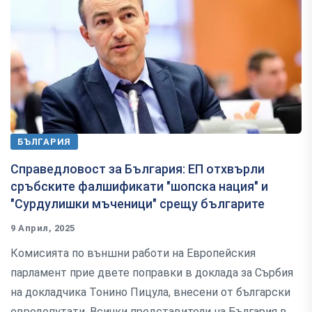
БЪЛГАРИЯ
Справедловост за България: ЕП отхвърли
сръбските фалшификати "шопска нация" и
"Сурдулишки мъченици" срещу българите
9 Април, 2025
Комисията по външни работи на Европейския
парламент прие двете поправки в доклада за Сърбия
на докладчика Тонино Пицула, внесени от български
евродепутати. Всички представители на България в