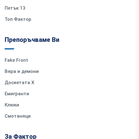
Петък 13
Топ Фактор
Препоръчваме Ви
Fake Front
Вяра и демони
Досиетата Х
Емигранти
Клюки
Смотаняци
За Фактор