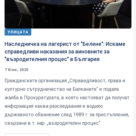
УЛИЦАТА
Наследничка на лагерист от "Белене": Искаме
справедливи наказания за виновните за
"възродителния процес" в България
7 Юли, 2025
Гражданската организация „Справедливост, права и
културно сътрудничество на Балканите“ е подала
жалба в Прокуратурата, в която настояват да получат
информация какви разследвания е водило
държавното обвинение след 1989 г. за престъпления,
свързани в т. нар. „възродителен процес“