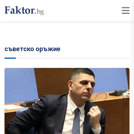
съветско оръжие