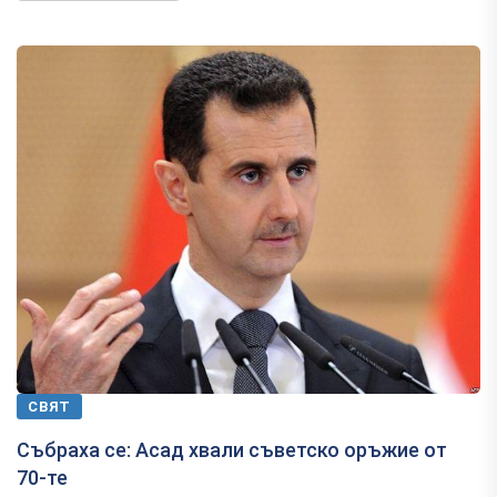
СВЯТ
Събраха се: Асад хвали съветско оръжие от
70-те