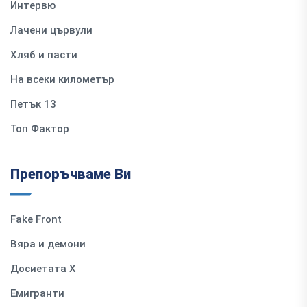
Интервю
Лачени цървули
Хляб и пасти
На всеки километър
Петък 13
Топ Фактор
Препоръчваме Ви
Fake Front
Вяра и демони
Досиетата Х
Емигранти