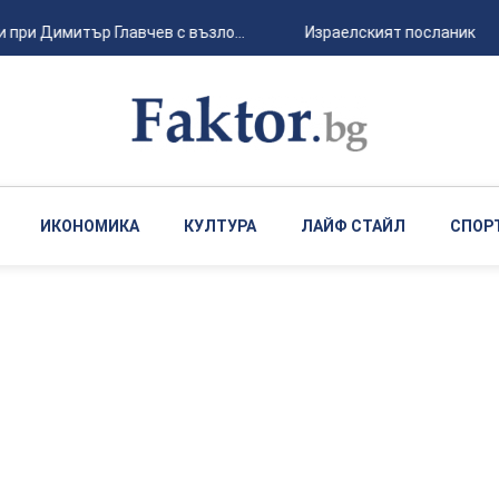
при Димитър Главчев с възло...
Израелският посланик за ст
ИКОНОМИКА
КУЛТУРА
ЛАЙФ СТАЙЛ
СПОР