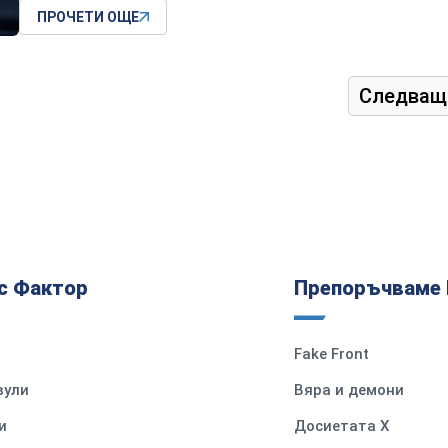
ПРОЧЕТИ ОЩЕ
Следващ
с Фактор
Препоръчваме 
Fake Front
вули
Вяра и демони
и
Досиетата Х