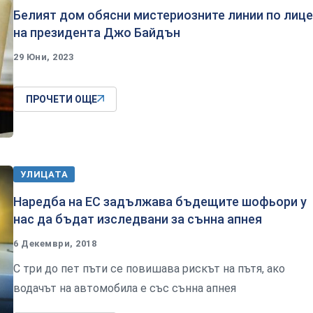
Белият дом обясни мистериозните линии по лиц
на президента Джо Байдън
29 Юни, 2023
ПРОЧЕТИ ОЩЕ
УЛИЦАТА
Наредба на ЕС задължава бъдещите шофьори у
нас да бъдат изследвани за сънна апнея
6 Декември, 2018
С три до пет пъти се повишава рискът на пътя, ако
водачът на автомобила е със сънна апнея