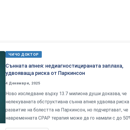
ЧИЧО ДОКТОР
Сънната апнея: недиагностицираната заплаха,
удвояваща риска от Паркинсон
4 Декември, 2025
Ново изследване върху 13.7 милиона души доказва, че
нелекуваната обструктивна сънна апнея удвоява риска
развитие на болестта на Паркинсон, но подчертават, че
навременната CPAP терапия може да го намали с до 50