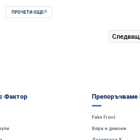
ПРОЧЕТИ ОЩЕ
Следващ
с Фактор
Препоръчваме 
Fake Front
вули
Вяра и демони
и
Досиетата Х