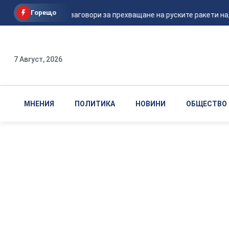
Горещо
Шикорски заговори за прехващане на руските ракети над 
7 Август, 2026
МНЕНИЯ
ПОЛИТИКА
НОВИНИ
ОБЩЕСТВО