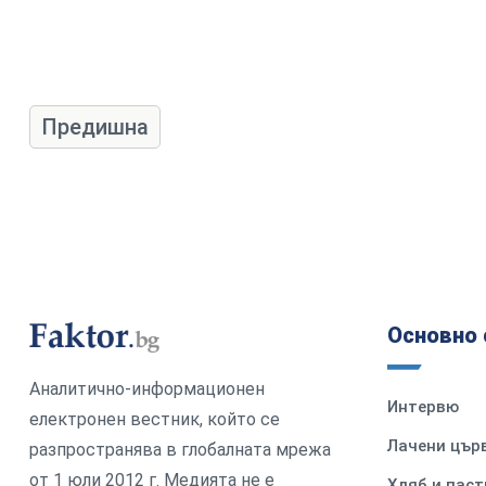
Предишна
Основно 
Аналитично-информационен
Интервю
електронен вестник, който се
Лачени цър
разпространява в глобалната мрежа
от 1 юли 2012 г. Медията не е
Хляб и паст