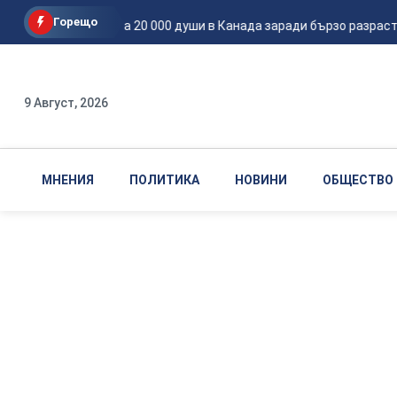
Горещо
Евакуираха 20 000 души в Канада заради бързо разраств
9 Август, 2026
МНЕНИЯ
ПОЛИТИКА
НОВИНИ
ОБЩЕСТВО