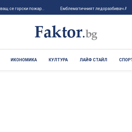
ащ се горски пожар...
Емблематичният ледоразбивач Arctic 
ИКОНОМИКА
КУЛТУРА
ЛАЙФ СТАЙЛ
СПОР