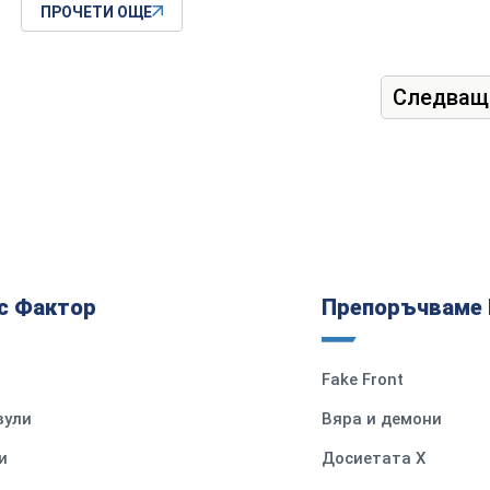
ПРОЧЕТИ ОЩЕ
Следващ
с Фактор
Препоръчваме 
Fake Front
вули
Вяра и демони
и
Досиетата Х