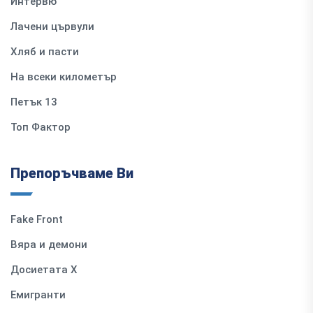
Интервю
Лачени цървули
Хляб и пасти
На всеки километър
Петък 13
Топ Фактор
Препоръчваме Ви
Fake Front
Вяра и демони
Досиетата Х
Емигранти