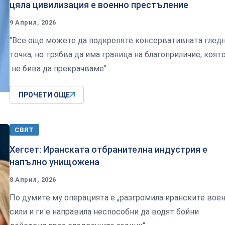
цяла цивилизация е военно престъление
9 Април, 2026
"Все още можете да подкрепяте консервативната глед
точка, но трябва да има граница на благоприличие, коят
не бива да прекрачваме“
ПРОЧЕТИ ОЩЕ
СВЯТ
Хегсет: Иранската отбранителна индустрия е
напълно унищожена
8 Април, 2026
По думите му операцията е „разгромила иранските вое
сили и ги е направила неспособни да водят бойни