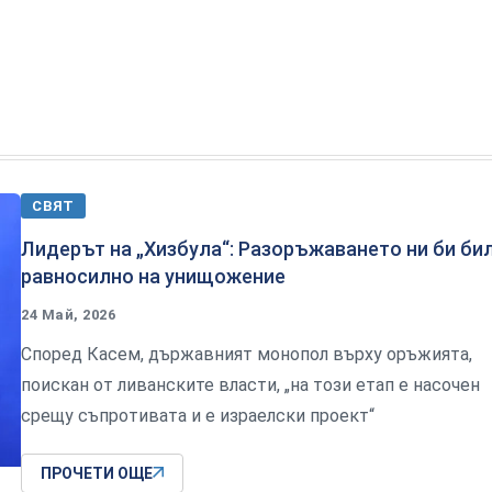
СВЯТ
Лидерът на „Хизбула“: Разоръжаването ни би би
равносилно на унищожение
24 Май, 2026
Според Касем, държавният монопол върху оръжията,
поискан от ливанските власти, „на този етап е насочен
срещу съпротивата и е израелски проект“
ПРОЧЕТИ ОЩЕ