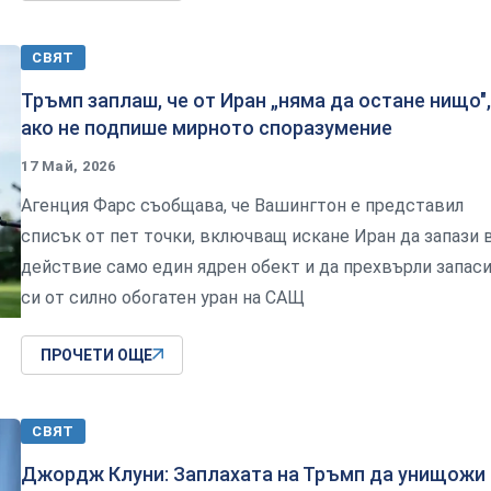
СВЯТ
Тръмп заплаш, че от Иран „няма да остане нищо",
ако не подпише мирното споразумение
17 Май, 2026
Агенция Фарс съобщава, че Вашингтон е представил
списък от пет точки, включващ искане Иран да запази 
действие само един ядрен обект и да прехвърли запас
си от силно обогатен уран на САЩ
ПРОЧЕТИ ОЩЕ
СВЯТ
Джордж Клуни: Заплахата на Тръмп да унищожи