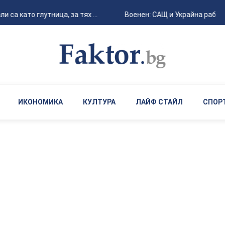
 като глутница, за тях ...
Военен: САЩ и Украйна работят 
ИКОНОМИКА
КУЛТУРА
ЛАЙФ СТАЙЛ
СПОР