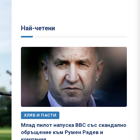
Най-четени
ХЛЯБ И ПАСТИ
Млад пилот напуска ВВС със скандално
обръщение към Румен Радев и
компания