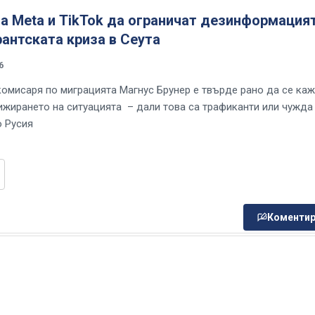
а Meta и TikTok да ограничат дезинформация
антската криза в Сеута
6
омисаря по миграцията Магнус Брунер е твърде рано да се каж
ижирането на ситуацията – дали това са трафиканти или чужда
 Русия
Коментир