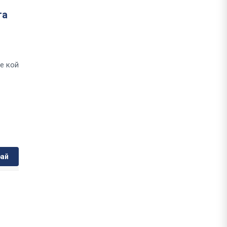
та
е кой
ай