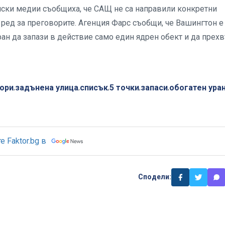
нски медии съобщиха, че САЩ не са направили конкретни
 ред за преговорите. Агенция Фарс съобщи, че Вашингтон е
ан да запази в действие само един ядрен обект и да прех
ори
задънена улица
списък
5 точки
запаси
обогатен ура
,
,
,
,
,
 Faktor.bg в
Сподели: