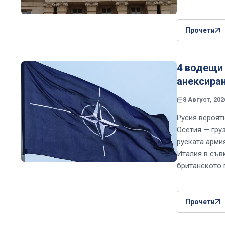
Прочети
4 водещи 
анексиран
8 Август, 202
Русия вероят
Осетия — груз
руската арми
Италия в съв
британското 
Прочети