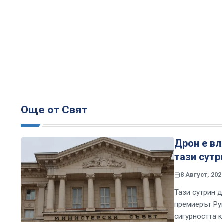
Още от Свят
Дрон е в
тази сутр
8 Август, 202
Тази сутрин 
премиерът Ру
сигурността к