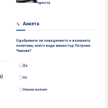
ареста
Анкета
Одобрявате ли поведението и външната
политика, която води министър Петрова-
Чамова?
Да
а)
Не
Нямам мнение