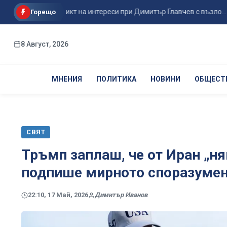
ята за конфликт на интереси при Димитър Главчев с възло...
Горещо
8 Август, 2026
МНЕНИЯ
ПОЛИТИКА
НОВИНИ
ОБЩЕСТ
СВЯТ
Тръмп заплаш, че от Иран „ня
подпише мирното споразуме
22:10, 17 Май, 2026
Димитър Иванов