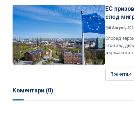
ЕС призов
след мигр
8 Август, 202
Според еврок
стои зад дир
държава като
Прочети
Коментари (0)