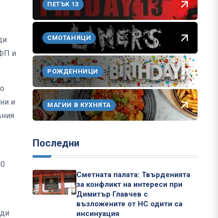
ПЕТЪК 13
СМОТАНЯЦИ
ди
ФП и
РОЖДЕННИЦИ
по
ни и
МАГИИ В КУХНЯТА
вния
Последни
00
Сметната палата: Твърденията
за конфликт на интереси при
Димитър Главчев с
възложените от НС одити са
еди
инсинуация