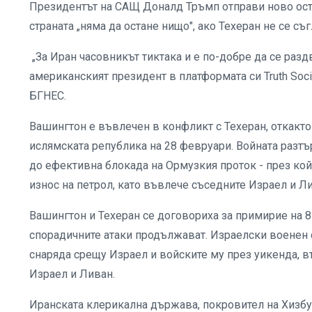
Президентът на САЩ Доналд Тръмп отправи ново остр
страната „няма да остане нищо", ако Техеран не се с
„За Иран часовникът тиктака и е по-добре да се раз
американският президент в платформата си Truth S
БГНЕС.
Вашингтон е въвлечен в конфликт с Техеран, откакт
ислямската република на 28 февруари. Войната разтъ
до ефективна блокада на Ормузкия проток - през ко
износ на петрол, като въвлече съседните Израел и Л
Вашингтон и Техеран се договориха за примирие на 8
спорадичните атаки продължават. Израелски военен с
снаряда срещу Израел и войските му през уикенда,
Израел и Ливан.
Иранската клерикална държава, покровител на Хизбу