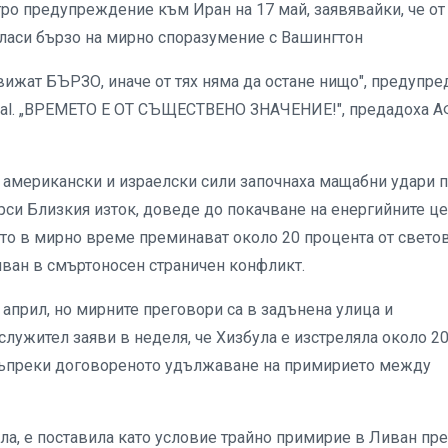
о предупреждение към Иран на 17 май, заявявайки, че от
ъгласи бързо на мирно споразумение с Вашингтон
движат БЪРЗО, иначе от тях няма да остане нищо", предупре
ocial. „ВРЕМЕТО Е ОТ СЪЩЕСТВЕНО ЗНАЧЕНИЕ!", предадоха А
о американски и израелски сили започнаха мащабни удари 
рси Близкия изток, доведе до покачване на енергийните це
йто в мирно време преминават около 20 процента от свето
иван в смъртоносен страничен конфликт.
 април, но мирните преговори са в задънена улица и
лужител заяви в неделя, че Хизбула е изстреляла около 2
 въпреки договореното удължаване на примирието между
ла, е поставила като условие трайно примирие в Ливан пр