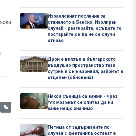
Израелският посланик за
върли
станалото в Банско: Изолиран
случай - реагирайте, осъдете го,
постарайте се да не се случи
отново
н
,
Дрон е влязъл в българското
въздушно пространство тази
сутрин и се е взривил, районът е
отцепен (обновена)
Някои сънища са важни - чрез
тях мозъкът се опитва да ни
каже нещо значимо
Петима от задържаните по
случая с фентанила остават в