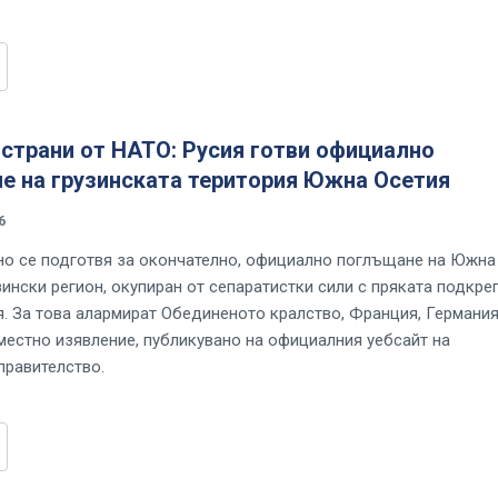
страни от НАТО: Русия готви официално
е на грузинската територия Южна Осетия
6
но се подготвя за окончателно, официално поглъщане на Южна
ински регион, окупиран от сепаратистки сили с пряката подкре
я. За това алармират Обединеното кралство, Франция, Германия
местно изявление, публикувано на официалния уебсайт на
правителство.