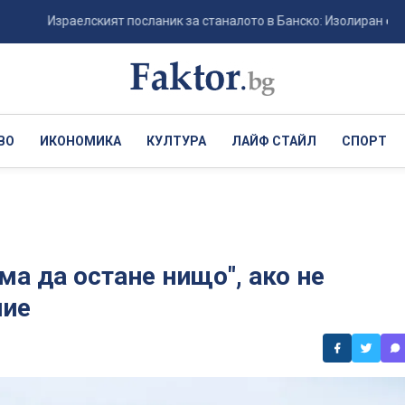
Израелският посланик за станалото в Банско: Изолиран случай - р
ВО
ИКОНОМИКА
КУЛТУРА
ЛАЙФ СТАЙЛ
СПОРТ
ма да остане нищо", ако не
ние