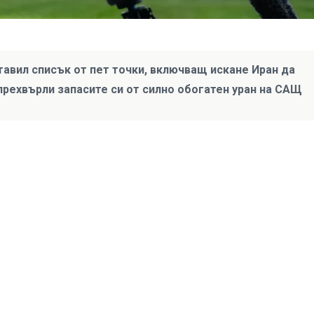
авил списък от пет точки, включващ искане Иран да
прехвърли запасите си от силно обогатен уран на САЩ