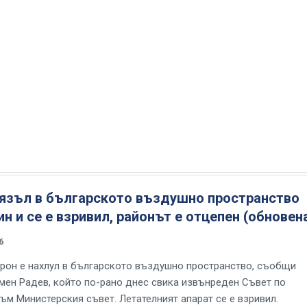
лязъл в българското въздушно пространство
ин и се е взривил, районът е отцепен (обновен
6
дрон е нахлул в българското въздушно пространство, съобщи
мен Радев, който по-рано днес свика извънреден Съвет по
ъм Министерския съвет. Летателният апарат се е взривил.