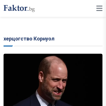
херцогство Корнуол