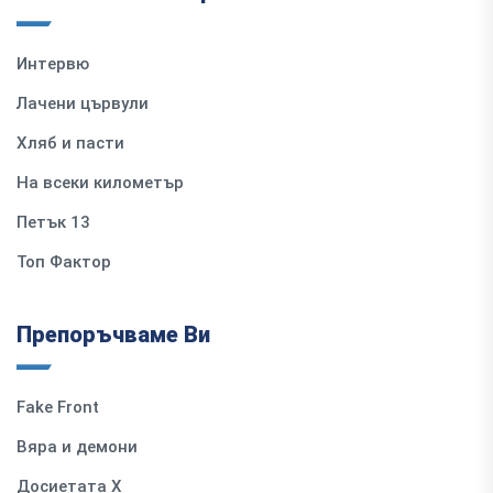
Интервю
Лачени цървули
Хляб и пасти
На всеки километър
Петък 13
Топ Фактор
Препоръчваме Ви
Fake Front
Вяра и демони
Досиетата Х