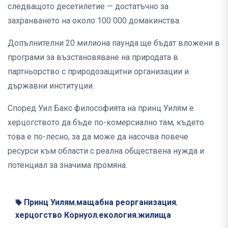
следващото десетилетие — достатъчно за
захранването на около 100 000 домакинства.
Допълнителни 20 милиона паунда ще бъдат вложени в
програми за възстановяване на природата в
партньорство с природозащитни организации и
държавни институции.
Според Уил Бакс философията на принц Уилям е
херцогството да бъде по-комерсиално там, където
това е по-лесно, за да може да насочва повече
ресурси към области с реална обществена нужда и
потенциал за значима промяна.
Принц Уилям
мащабна реорганизация
,
,
херцогство Корнуол
екология
жилища
,
,