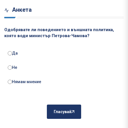
Анкета
Одобрявате ли поведението и външната политика,
която води министър Петрова-Чамова?
Да
Не
Нямам мнение
Гласувай