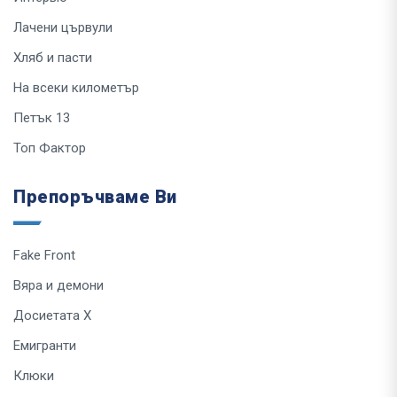
Лачени цървули
Хляб и пасти
На всеки километър
Петък 13
Топ Фактор
Препоръчваме Ви
Fake Front
Вяра и демони
Досиетата Х
Емигранти
Клюки