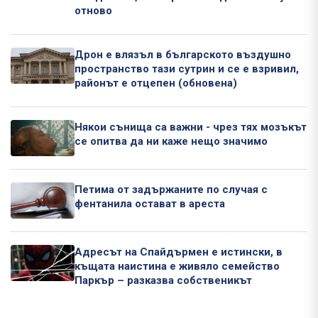
отново
Дрон е влязъл в българското въздушно
пространство тази сутрин и се е взривил,
районът е отцепен (обновена)
Някои сънища са важни - чрез тях мозъкът
се опитва да ни каже нещо значимо
Петима от задържаните по случая с
фентанила остават в ареста
Адресът на Спайдърмен е истински, в
къщата наистина е живяло семейство
Паркър – разказва собственикът