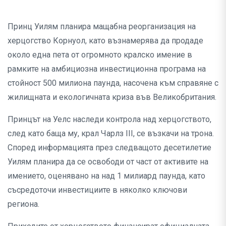
Принц Уилям планира мащабна реорганизация на
херцогство Корнуол, като възнамерява да продаде
около една пета от огромното кралско имение в
рамките на амбициозна инвестиционна програма на
стойност 500 милиона паунда, насочена към справяне с
жилищната и екологичната криза във Великобритания.
Принцът на Уелс наследи контрола над херцогството,
след като баща му, крал Чарлз III, се възкачи на трона.
Според информацията през следващото десетилетие
Уилям планира да се освободи от част от активите на
имението, оценявано на над 1 милиард паунда, като
съсредоточи инвестициите в няколко ключови
региона.