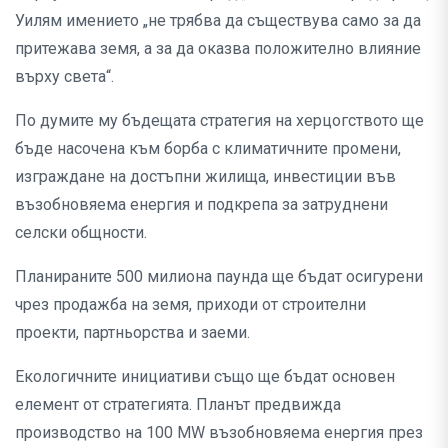
Уилям имението „не трябва да съществува само за да
притежава земя, а за да оказва положително влияние
върху света“.
По думите му бъдещата стратегия на херцогството ще
бъде насочена към борба с климатичните промени,
изграждане на достъпни жилища, инвестиции във
възобновяема енергия и подкрепа за затруднени
селски общности.
Планираните 500 милиона паунда ще бъдат осигурени
чрез продажба на земя, приходи от строителни
проекти, партньорства и заеми.
Екологичните инициативи също ще бъдат основен
елемент от стратегията. Планът предвижда
производство на 100 MW възобновяема енергия през