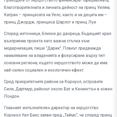
Приходите от херцогството финансират официалната,
благотворителната и личната дейност на принц Уилям,
Катрин – принцесата на Уелс, както и на децата им –
принц Джордж, принцеса Шарлот и принц Луи.
Според източници, близки до двореца, бъдещият крал
възприема проекта като важна стъпка към
модернизация, пише "Дарик". Планът предвижда
намаляване на владенията и фокусиране върху пет
основни региона, където херцогството може да има
най-силен социален и екологичен ефект.
Сред приоритетните райони са Корнуол, островите
Сили, Дартмур, районът около Бат и Кенингтън в южен
Лондон.
Главният изпълнителен директор на херцогство
Корнуол Уил Бакс заяви пред „Таймс“, че според принц