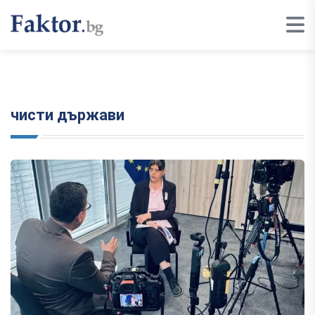
чисти държави