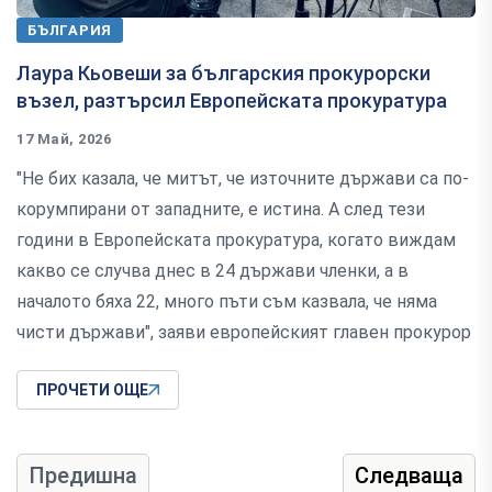
БЪЛГАРИЯ
Лаура Кьовеши за българския прокурорски
възел, разтърсил Европейската прокуратура
17 Май, 2026
"Не бих казала, че митът, че източните държави са по-
корумпирани от западните, е истина. А след тези
години в Европейската прокуратура, когато виждам
какво се случва днес в 24 държави членки, а в
началото бяха 22, много пъти съм казвала, че няма
чисти държави", заяви европейският главен прокурор
ПРОЧЕТИ ОЩЕ
Предишна
Следваща