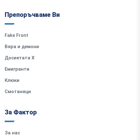
Препоръчваме Ви
Fake Front
Вяра и демони
Досиетата Х
Емигранти
Клюки
Смотаняци
За Фактор
За нас