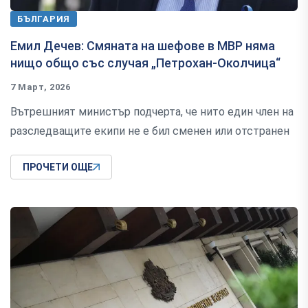
БЪЛГАРИЯ
Емил Дечев: Смяната на шефове в МВР няма
нищо общо със случая „Петрохан-Околчица“
7 Март, 2026
Вътрешният министър подчерта, че нито един член на
разследващите екипи не е бил сменен или отстранен
ПРОЧЕТИ ОЩЕ