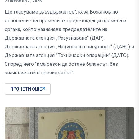
2 Октомври, 2025
Ще гласуваме „въздържал се“, каза Божанов по
отношение на промените, предвиждащи промяна в
органа, който назначава председателите на
Държавната агенция „Разузнаване“ (ДАР),
Държавната агенция „Национална сигурност“ (ДАНС) и
Държавната агенция "Технически операции" (ДАТО).
Според него "има резон да остане балансът, без
значение кой е президентът".
ПРОЧЕТИ ОЩЕ