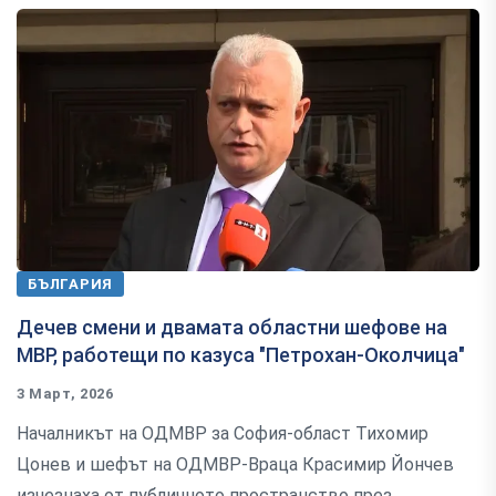
БЪЛГАРИЯ
Дечев смени и двамата областни шефове на
МВР, работещи по казуса "Петрохан-Околчица"
3 Март, 2026
Началникът на ОДМВР за София-област Тихомир
Цонев и шефът на ОДМВР-Враца Красимир Йончев
изчезнаха от публичното пространство през