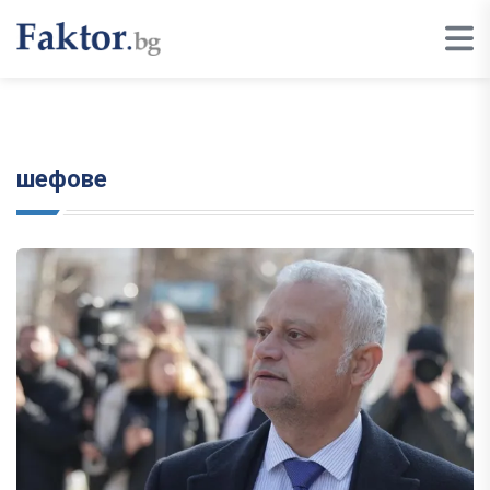
шефове