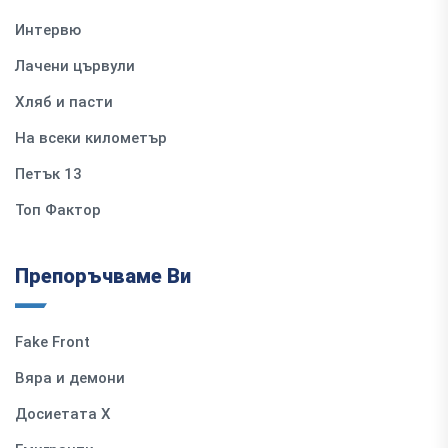
Интервю
Лачени цървули
Хляб и пасти
На всеки километър
Петък 13
Топ Фактор
Препоръчваме Ви
Fake Front
Вяра и демони
Досиетата Х