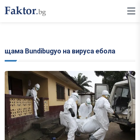
щама Bundibugyo на вируса ебола