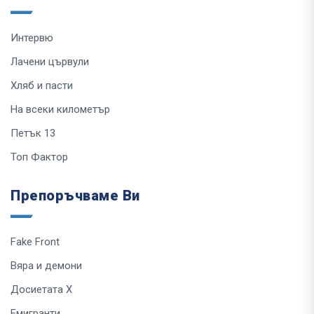
Интервю
Лачени цървули
Хляб и пасти
На всеки километър
Петък 13
Топ Фактор
Препоръчваме Ви
Fake Front
Вяра и демони
Досиетата Х
Емигранти