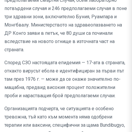
предполагаеми смъртни случая, осем лабораторно
потвърдени случая и 246 предполагаеми случая в поне
три здравни зони, включително Буния, Руампара и
Монгбвалу. Министерството на здравеопазването на
ДР Конго заяви в петък, че 80 души са починали
вследствие на новото огнище в източната част на
страната.
Според СЗО настоящата епидемия — 17-ата в страната,
откакто вирусът ебола е идентифициран за първи път
там през 1976 г. — може да се окаже значително по-
мащабна, предвид високия процент положителни
проби и нарастващия брой предполагаеми случаи.
Организацията подчерта, че ситуацията е особено
тревожна, тъй като към момента няма одобрени
терапии или ваксини, специфични за щама Bundibugyo,