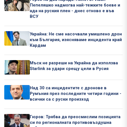
Пепеляшко надмогва най-тежките боеве и
ада на руския плен - днес отново е във
ВСУ
Украйна: Не сме насочвали умишлено дрон
към България, изясняваме инцидента край
Кардам
Мъск не разреши на Украйна да използва
Starlink за удари срещу цели в Русия
Над 30 са инцидентите с дронове в
Румъния през последните четири години -
всички са с руски произход
Гюров: Трябва да преосмислим позицията
си по регионалната противовъздушна