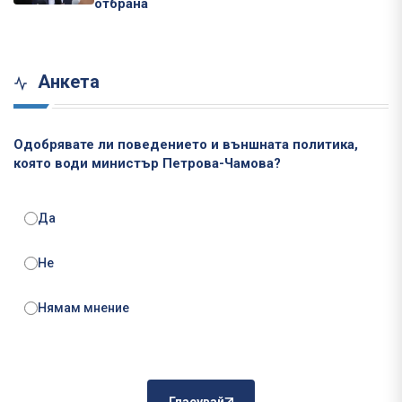
отбрана
Анкета
Одобрявате ли поведението и външната политика,
която води министър Петрова-Чамова?
Да
Не
Нямам мнение