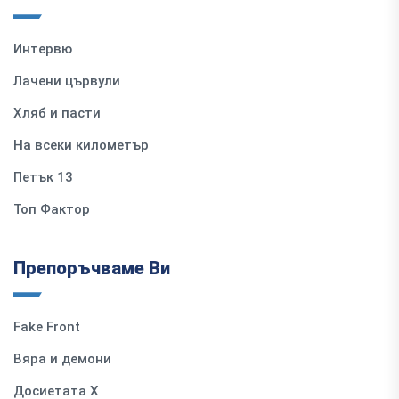
Интервю
Лачени цървули
Хляб и пасти
На всеки километър
Петък 13
Топ Фактор
Препоръчваме Ви
Fake Front
Вяра и демони
Досиетата Х