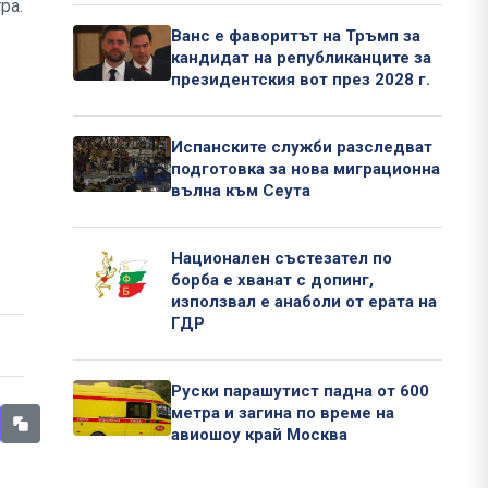
ра.
Ванс е фаворитът на Тръмп за
кандидат на републиканците за
президентския вот през 2028 г.
Испанските служби разследват
подготовка за нова миграционна
вълна към Сеута
Национален състезател по
борба е хванат с допинг,
използвал е анаболи от ерата на
ГДР
Руски парашутист падна от 600
метра и загина по време на
авиошоу край Москва