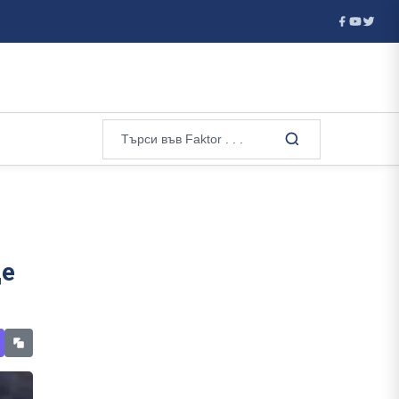
нтския вот пре...
Испанските служби разследват подготовка
ще