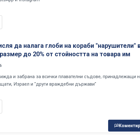
сля да налага глоби на кораби "нарушители" 
 размер до 20% от стойността на товара им
6
ижда и забрана за всички плавателни съдове, принадлежащи н
щати, Израел и "други враждебни държави"
Коментир