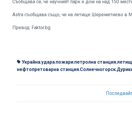
Съобщава се, че научният парк е дом на над 150 мес
Astra съобщава също, че на летище Шереметиево в Мо
Превод: Faktor.bg
Украйна
удара
пожари
петролна станция
летищ
,
,
,
,
нефтопретоварна станция
Солнечногорск
Дурик
,
,
Последвайте