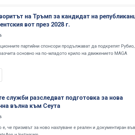
воритът на Тръмп за кандидат на републикан
ентския вот през 2028 г.
6
иционните партийни спонсори продължават да подкрепят Рубио,
разчита основно на по-младото крило на движението MAGA
те служби разследват подготовка за нова
нна вълна към Сеута
6
 е, че призивът за ново нахлуване е реален и документиран въ
atsApp и Instagram