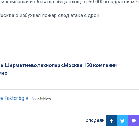
тни компании и обхваща обща площ от 60 000 квадратни мет
сква е избухнал пожар след атака с дрон.
е Шерметиево
технопарк
Москва
150 компании
,
,
,
,
ино
 Faktor.bg в
Сподели: