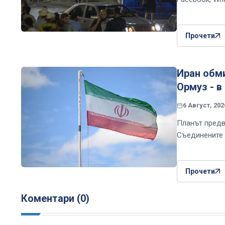
Прочети
Иран обми
Ормуз - в
6 Август, 202
Планът предв
Съединените 
Прочети
Коментари (0)