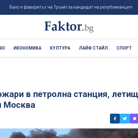
с е фаворитът на Тръмп за кандидат на републиканците за президе
ВО
ИКОНОМИКА
КУЛТУРА
ЛАЙФ СТАЙЛ
СПОРТ
ожари в петролна станция, лети
й Москва