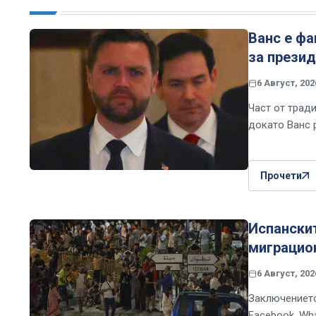
Ванс е фа
за презид
6 Август, 202
Част от трад
докато Ванс 
Прочети
Испански
миграцио
6 Август, 202
Заключението
Facebook, Wh