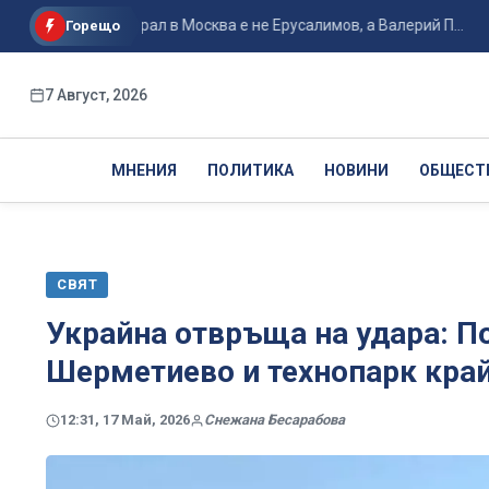
айно генерал в Москва е не Ерусалимов, а Валерий П...
Ван
Горещо
7 Август, 2026
МНЕНИЯ
ПОЛИТИКА
НОВИНИ
ОБЩЕСТ
СВЯТ
Украйна отвръща на удара: П
Шерметиево и технопарк кра
12:31, 17 Май, 2026
Снежана Бесарабова