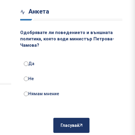
Анкета
Одобрявате ли поведението и външната
политика, която води министър Петрова-
Чамова?
Да
Не
Нямам мнение
Гласувай