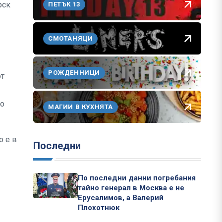
рск
ПЕТЪК 13
СМОТАНЯЦИ
РОЖДЕННИЦИ
от
во
МАГИИ В КУХНЯТА
о е в
Последни
По последни данни погребания
тайно генерал в Москва е не
Ерусалимов, а Валерий
Плохотнюк