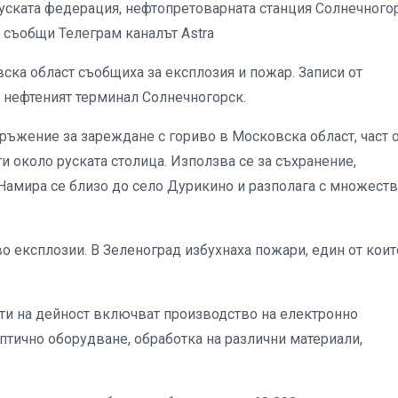
Руската федерация, нефтопретоварната станция Солнечного
, съобщи Телеграм каналът Astra
ска област съобщиха за експлозия и пожар. Записи от
ен нефтеният терминал Солнечногорск.
ръжение за зареждане с гориво в Московска област, част 
и около руската столица. Използва се за съхранение,
 Намира се близо до село Дурикино и разполага с множест
 експлозии. В Зеленоград избухнаха пожари, един от коит
сти на дейност включват производство на електронно
птично оборудване, обработка на различни материали,