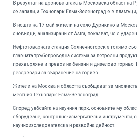
В резултат на дронова атака в Московска област на 
се запали, а Технопарк Елма-Зеленоград е в пламъци
В нощта на 17 май жители на село Дурикино в Москов
очевидци, анализирани от Astra, показват, че е удар
Нефтотоварната станция Солнечногорск е голямо съо
главната тръбопроводна система за петролни продукт
прехвърляне и превоз на бензин и дизелово гориво.
резервоари за съхранение на гориво.
Жители на Москва и областта съобщават за множество
местния Технопарк Елма-Зеленоград.
Според уебсайта на научния парк, основните му обла
оборудване, контролно-измервателни инструменти, о
научноизследователска и развойна дейност.