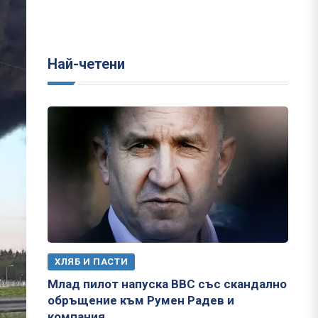
Най-четени
ХЛЯБ И ПАСТИ
Млад пилот напуска ВВС със скандално
обръщение към Румен Радев и
компания