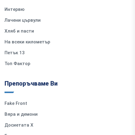
Интервю
Лачени цървули
Хляб и пасти
На всеки километър
Петък 13
Топ Фактор
Препоръчваме Ви
Fake Front
Вяра и демони
Досиетата Х