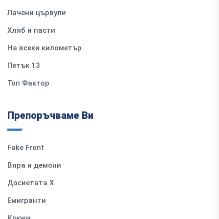
Лачени цървули
Хляб и пасти
На всеки километър
Петък 13
Топ Фактор
Препоръчваме Ви
Fake Front
Вяра и демони
Досиетата Х
Емигранти
Клюки