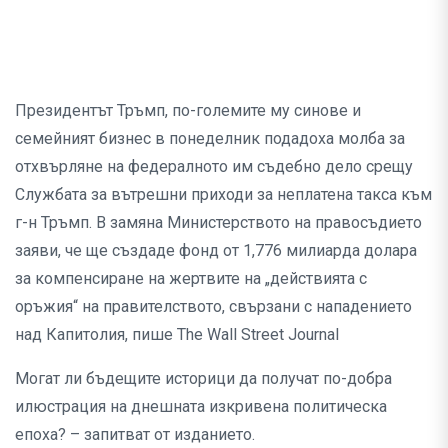
Президентът Тръмп, по-големите му синове и
семейният бизнес в понеделник подадоха молба за
отхвърляне на федералното им съдебно дело срещу
Службата за вътрешни приходи за неплатена такса към
г-н Тръмп. В замяна Министерството на правосъдието
заяви, че ще създаде фонд от 1,776 милиарда долара
за компенсиране на жертвите на „действията с
оръжия“ на правителството, свързани с нападението
над Капитолия, пише The Wall Street Journal
Могат ли бъдещите историци да получат по-добра
илюстрация на днешната изкривена политическа
епоха? – запитват от изданието.