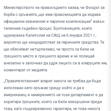
Министерството на правосъдието казва, че Фондът за
борба с оръжията „ще има правомощията да издава
официални извинения и парични компенсации“ извън
типичния съдебен процес. Бунтовниците, които
щурмуваха Капитолия на САЩ на 6 януари 2021 г.,
вероятно ще кандидатстват за паричните средства. Те
ще обясняват нетърпеливо, че просто са били на
грешното място в грешното време и че полицай
внезапно е започнал да удря лицето си в юмруците им,
коментират от медията.
„Правителственият апарат никога не трябва да бъде
използван като оръжие срещу който и да е
американец и намерението на този департамент е да
коригира грешките, които са били извършени преди
това, като същевременно гарантира, че това никога