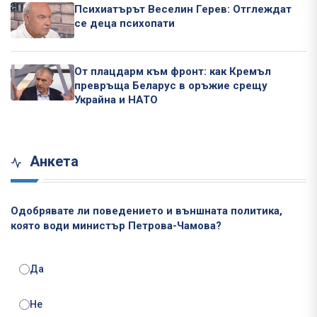
Психиатърът Веселин Герев: Отглеждат
се деца психопати
От плацдарм към фронт: как Кремъл
превръща Беларус в оръжие срещу
Украйна и НАТО
Анкета
Одобрявате ли поведението и външната политика,
която води министър Петрова-Чамова?
Да
Не