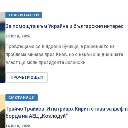
ХЛЯБ И ПАСТИ
За помощта към Украйна и българския интерес
25 Юли, 2026
Превръщаме се в ядрено бунище, а решението на
проблема минава през Киев, но с какви очи днешната
власт ще моли президента Зеленски
ПРОЧЕТИ ОЩЕ
СМОТАНЯЦИ
Трайчо Трайков: И патриарх Кирил става за шеф н
борда на АЕЦ „Козлодуй“
14 Юли, 2026