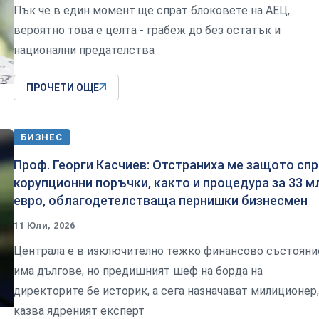
Пък че в един момент ще спрат блоковете на АЕЦ,
вероятно това е целта - грабеж до без остатък и
национални предателства
ПРОЧЕТИ ОЩЕ
БИЗНЕС
Проф. Георги Касчиев: Отстраниха ме защото спр
корупционни поръчки, както и процедура за 33 м
евро, облагодетелстваща пернишки бизнесмен
11 Юли, 2026
Централа е в изключително тежко финансово състояни
има дългове, но предишният шеф на борда на
директорите бе историк, а сега назначават милиционер,
казва ядреният експерт