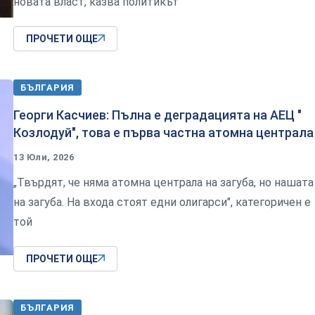
новата власт, казва политикът
ПРОЧЕТИ ОЩЕ
БЪЛГАРИЯ
Георги Касчиев: Пълна е деградацията на АЕЦ "
Козлодуй", това е първа частна атомна централа
13 Юли, 2026
„Твърдят, че няма атомна централа на загуба, но нашата
на загуба. На входа стоят едни олигарси", категоричен е
той
ПРОЧЕТИ ОЩЕ
БЪЛГАРИЯ