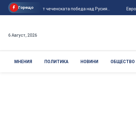
Горещо
30 години от чеченската победа над Русия...
Евроко
6 Август, 2026
МНЕНИЯ
ПОЛИТИКА
НОВИНИ
ОБЩЕСТВО