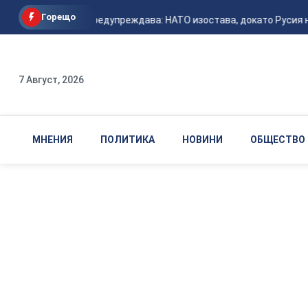
Горещо
Залужни предупреждава: НАТО изостава, докато Русия неу
7 Август, 2026
МНЕНИЯ
ПОЛИТИКА
НОВИНИ
ОБЩЕСТВО