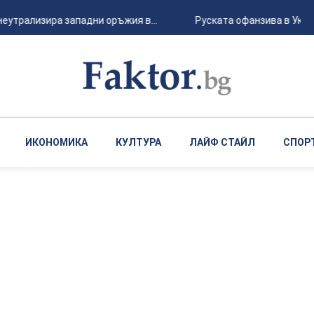
трализира западни оръжия в...
Руската офанзива в Украйна
ИКОНОМИКА
КУЛТУРА
ЛАЙФ СТАЙЛ
СПОР