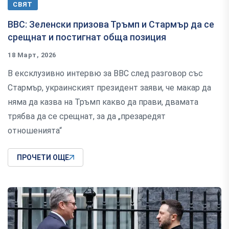
СВЯТ
BBC: Зеленски призова Тръмп и Стармър да се
срещнат и постигнат обща позиция
18 Март, 2026
В ексклузивно интервю за BBC след разговор със
Стармър, украинският президент заяви, че макар да
няма да казва на Тръмп какво да прави, двамата
трябва да се срещнат, за да „презаредят
отношенията“
ПРОЧЕТИ ОЩЕ