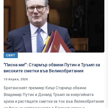
СВЯТ
"Писна ми!“: Стармър обвини Путин и Тръмп за
високите сметки във Великобритания
10 Април, 2026
Британският премиер Киър Стармър обвини
Владимир Путин и Доналд Тръмп за енергийната
криза и растящите сметки за ток във Великобритания