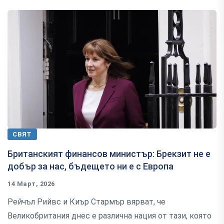
СВЯТ
Британският финансов министър: Брекзит не е
добър за нас, бъдещето ни е с Европа
14 Март, 2026
Рейчъл Рийвс и Киър Стармър вярват, че
Великобритания днес е различна нация от тази, която