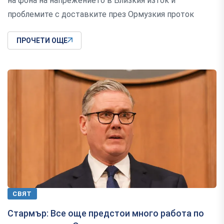
на фона на напрежението в Близкия изток и
проблемите с доставките през Ормузкия проток
ПРОЧЕТИ ОЩЕ
СВЯТ
Стармър: Все още предстои много работа по