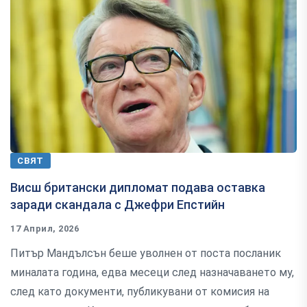
СВЯТ
Висш британски дипломат подава оставка
заради скандала с Джефри Епстийн
17 Април, 2026
Питър Мандълсън беше уволнен от поста посланик
миналата година, едва месеци след назначаването му,
след като документи, публикувани от комисия на