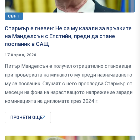
СВЯТ
Стармър е гневен: Не са му казали за връзките
на Манделсън с Епстийн, преди да стане
посланик в САЩ
17 Април, 2026
Питър Манделсън е получил отрицателно становище
при проверката на миналото му преди назначаването
му за посланик. Случаят с него преследва Стармър от
месеци на фона на нарастващото напрежение заради
номинацията на дипломата през 2024 г.
ПРОЧЕТИ ОЩЕ