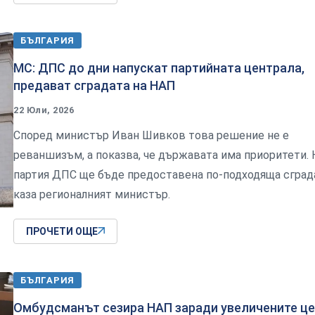
БЪЛГАРИЯ
МС: ДПС до дни напускат партийната централа,
предават сградата на НАП
22 Юли, 2026
Според министър Иван Шивков това решение не е
реваншизъм, а показва, че държавата има приоритети. 
партия ДПС ще бъде предоставена по-подходяща сград
каза регионалният министър.
ПРОЧЕТИ ОЩЕ
БЪЛГАРИЯ
Омбудсманът сезира НАП заради увеличените ц