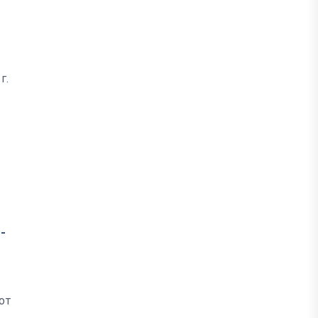
г.
-
от