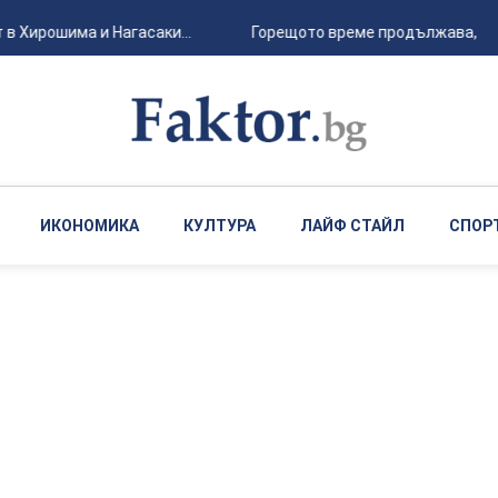
 Хирошима и Нагасаки...
Горещото време продължава, с лок
ИКОНОМИКА
КУЛТУРА
ЛАЙФ СТАЙЛ
СПОР