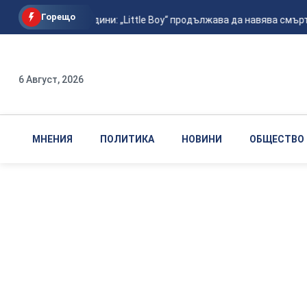
Горещо
След 81 години: „Little Boy“ продължава да навява смърт в
6 Август, 2026
МНЕНИЯ
ПОЛИТИКА
НОВИНИ
ОБЩЕСТВО