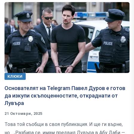
КЛЮКИ
Основателят на Telegram Павел Дуров е готов
да изкупи скъпоценностите, откраднати от
Лувъра
21 Октомври, 2025
Това той съобщи в своя публикация. И ще ги върне,
но... „Разбира се, имам предвид Лувъра в Абу Даби —