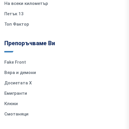
На всеки километър
Петък 13
Топ Фактор
Препоръчваме Ви
Fake Front
Вяра и демони
Досиетата Х
Емигранти
Клюки
Смотаняци