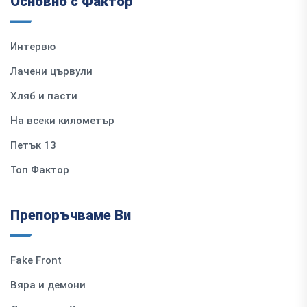
Основно с Фактор
Интервю
Лачени цървули
Хляб и пасти
На всеки километър
Петък 13
Топ Фактор
Препоръчваме Ви
Fake Front
Вяра и демони