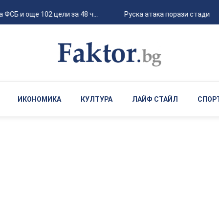
Б и още 102 цели за 48 ч...
Руска атака порази стадион "Ч
ИКОНОМИКА
КУЛТУРА
ЛАЙФ СТАЙЛ
СПОР