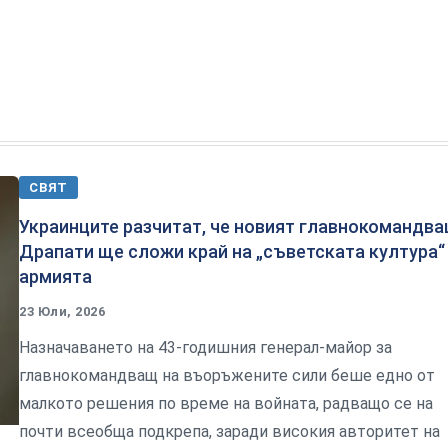
СВЯТ
Украинците разчитат, че новият главнокомандв
Драпати ще сложи край на „съветската култура“
армията
23 Юли, 2026
Назначаването на 43-годишния генерал-майор за
главнокомандващ на въоръжените сили беше едно от
малкото решения по време на войната, радващо се на
почти всеобща подкрепа, заради високия авторитет на