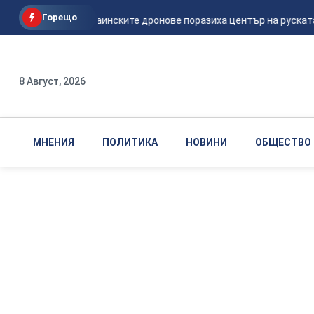
Горещо
Мадяр: Украинските дронове поразиха център на руската ФС
8 Август, 2026
МНЕНИЯ
ПОЛИТИКА
НОВИНИ
ОБЩЕСТВО