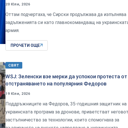
20 Юли, 2026
Оттам подчертаха, че Сирски продължава да изпълнява
задълженията си като главнокомандващ на украинскат
армия.
ПРОЧЕТИ ОЩЕ
СВЯТ
WSJ: Зеленски взе мерки да успокои протеста от
отстраняването на популярния Федоров
19 Юли, 2026
Поддръжниците на Федоров, 35-годишния защитник на
украинската програма за дронове, приветстват негово
застъпничество за технологии, които спомогнаха за
възпирането на руското напредване в украинските