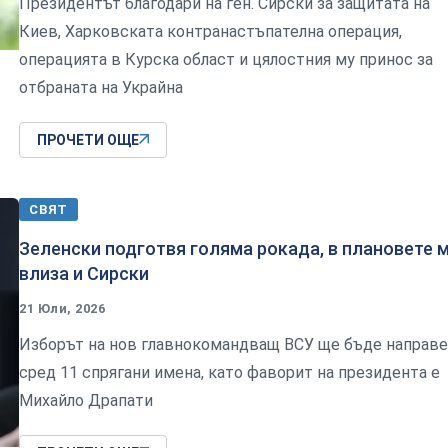
Президентът благодари на ген. Сирски за защитата на
Киев, Харковската контранастъпателна операция,
операцията в Курска област и цялостния му принос за
отбраната на Украйна
ПРОЧЕТИ ОЩЕ
СВЯТ
Зеленски подготвя голяма рокада, в плановете 
влиза и Сирски
21 Юли, 2026
Изборът на нов главнокомандващ ВСУ ще бъде направ
сред 11 спрягани имена, като фаворит на президента е
Михайло Драпати