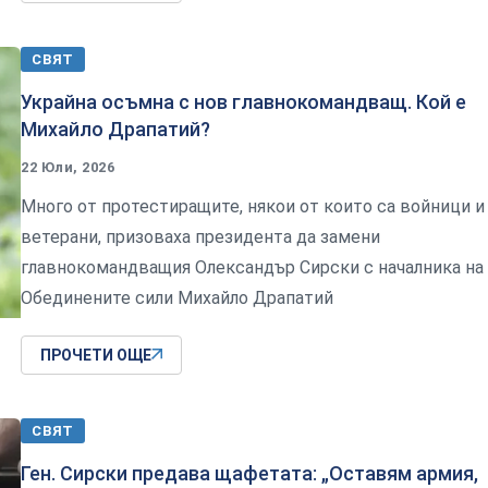
СВЯТ
Украйна осъмна с нов главнокомандващ. Кой е
Михайло Драпатий?
22 Юли, 2026
Много от протестиращите, някои от които са войници и
ветерани, призоваха президента да замени
главнокомандващия Олександър Сирски с началника на
Обединените сили Михайло Драпатий
ПРОЧЕТИ ОЩЕ
СВЯТ
Ген. Сирски предава щафетата: „Оставям армия,