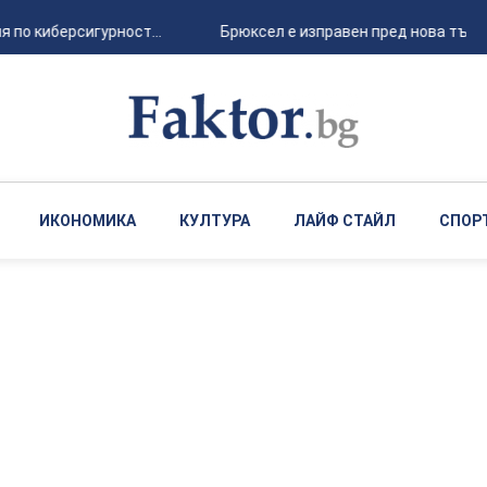
о киберсигурност...
Брюксел е изправен пред нова търговск
ИКОНОМИКА
КУЛТУРА
ЛАЙФ СТАЙЛ
СПОР