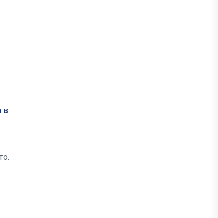
 в
то.