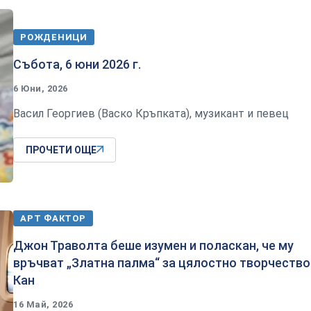
РОЖДЕНИЦИ
Събота, 6 юни 2026 г.
6 Юни, 2026
Васил Георгиев (Васко Кръпката), музикант и певец
ПРОЧЕТИ ОЩЕ
АРТ ФАКТОР
Джон Траволта беше изумен и поласкан, че му
връчват „Златна палма“ за цялостно творчество
Кан
16 Май, 2026