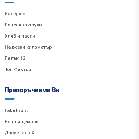
Интервю
Лачени цървули
Хляб и пасти
На всеки километър
Петък 13
Топ Фактор
Препоръчваме Ви
Fake Front
Вяра и демони
Досиетата Х