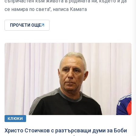
съпричастен към живота в родината ни, където и да
се намира по света", написа Камата
ПРОЧЕТИ ОЩЕ
КЛЮКИ
Христо Стоичков с разтърсващи думи за Боби