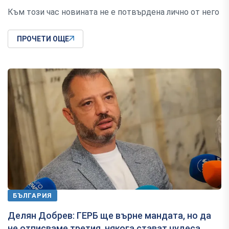
Към този час новината не е потвърдена лично от него
ПРОЧЕТИ ОЩЕ
БЪЛГАРИЯ
Делян Добрев: ГЕРБ ще върне мандата, но да
не отписваме третия, някога стават чудеса...