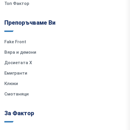
Топ Фактор
Препоръчваме Ви
Fake Front
Вяра и демони
Досиетата Х
Емигранти
Клюки
Смотаняци
За Фактор