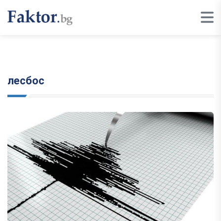
лесбос